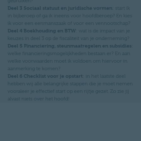
gebruiken?
doorklikken naar andere websites, … in kaart te
brengen om je op die manier gepersonaliseerde
Deel 3 Sociaal statuut en juridische vormen
: start ik
relevante advertenties te kunnen bezorgen.
in bijberoep of ga ik ineens voor hoofdberoep? En kies
ik voor een eenmanszaak of voor een vennootschap?
Deel 4 Boekhouding en BTW
: wat is de impact van je
Terug
keuzes in deel 3 op de fiscaliteit van je onderneming?
Deel 5 Financiering, steunmaatregelen en subsidies
:
welke financieringsmogelijkheden bestaan er? En aan
welke voorwaarden moet ik voldoen om hiervoor in
aanmerking te komen?
Deel 6 Checklist voor je opstart
: in het laatste deel
hebben wij alle belangrijke stappen die je moet nemen
vooraleer je effectief start op een rijtje gezet. Zo zie jij
alvast niets over het hoofd!